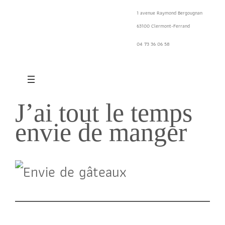
Aller
1 avenue Raymond Bergougnan
63100 Clermont-Ferrand
au
04 73 36 06 58
contenu
J’ai tout le temps
envie de manger